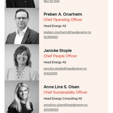
952 60 656
Preben A. Onarheim
Chief Operating Officer
Head Energy AS
preben.onarheim@headenergy.no
92469460
Janicke Stople
Chief People Officer
Head Energy AS
janicke.stople@headenergy.no
41424293
Anne Line S. Olsen
Chief Sustainability Officer
Head Energy Consulting AS
anneline.olsen@headenergy.no
40049459