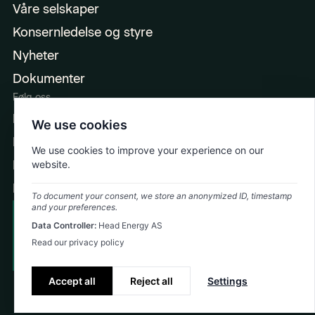
Våre selskaper
Konsernledelse og styre
Nyheter
Dokumenter
Følg oss
LinkedIn
We use cookies
Facebook
We use cookies to improve your experience on our
Instagram
website.
Ingeniørpodden
To document your consent, we store an anonymized ID, timestamp
and your preferences.
Cookie Policy
Data Controller:
Head Energy AS
Emergency: +47 992 74 323
Privacy Policy
Read our privacy policy
©
2026
Head Energy
Accept all
Reject all
Settings