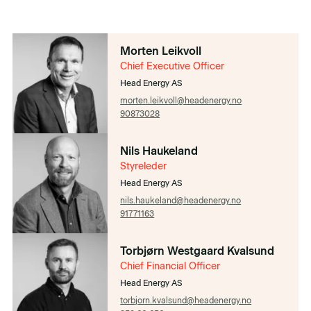
Morten Leikvoll
Chief Executive Officer
Head Energy AS
morten.leikvoll@headenergy.no
90873028
Nils Haukeland
Styreleder
Head Energy AS
nils.haukeland@headenergy.no
91771163
Torbjørn Westgaard Kvalsund
Chief Financial Officer​​
Head Energy AS
torbjorn.kvalsund@headenergy.no