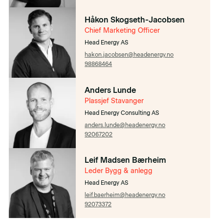
Håkon Skogseth-Jacobsen
Chief Marketing Officer
Head Energy AS
hakon.jacobsen@headenergy.no
98868464
Anders Lunde
Plassjef Stavanger
Head Energy Consulting AS
anders.lunde@headenergy.no
92067202
Leif Madsen Bærheim
Leder Bygg & anlegg
Head Energy AS
leif.baerheim@headenergy.no
92073372