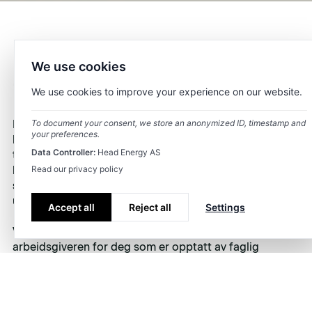
Et unikt posisjonert
We use cookies
ingeniørselskap.
We use cookies to improve your experience on our website.
Hovedtyngden av vår virksomhet ligger innen energi og
To document your consent, we store an anonymized ID, timestamp and
your preferences.
bygg & anlegg. Vi leverer prosjekter, rådgivning,
Data Controller:
Head Energy AS
teknologi, produkter og konsulenttjenester og hjelper
kundene våre med å løse krevende ingeniøroppgaver
Read our privacy policy
som bidrar til mer effektiv energiproduksjon, lavere
utslipp og bedre infrastruktur, byer og boliger.
Accept all
Reject all
Settings
Vår ambisjon er å være den mest attraktive
arbeidsgiveren for deg som er opptatt av faglig
utvikling, fleksibilitet og valgmuligheter og har høye
forventninger til selskapet du jobber i.