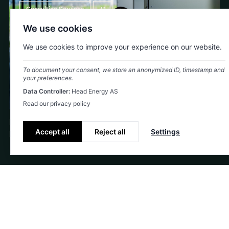
Consulting Services
+1
We use cookies
We use cookies to improve your experience on our website.
To document your consent, we store an anonymized ID, timestamp and
your preferences.
Data Controller:
Head Energy AS
Read our privacy policy
Har jobbet med rekruttering i over 10 år: – Mange
Accept all
Reject all
Settings
prøver å gjøre CV-en for perfekt