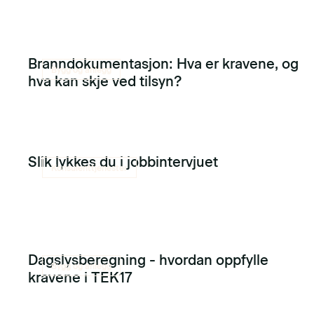
Branndokumentasjon: Hva er kravene, og
Bygg og anlegg
hva kan skje ved tilsyn?
Slik lykkes du i jobbintervjuet
Konsulenttjenester
Dagslysberegning - hvordan oppfylle
Bygg og anlegg
kravene i TEK17