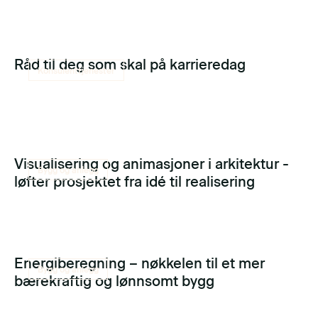
Råd til deg som skal på karrieredag
Konsulenttjenester
Visualisering og animasjoner i arkitektur -
Bygg og anlegg
løfter prosjektet fra idé til realisering
Energiberegning – nøkkelen til et mer
Bygg og anlegg
bærekraftig og lønnsomt bygg