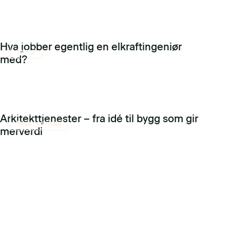
Hva jobber egentlig en elkraftingeniør
Energi
med?
Arkitekttjenester – fra idé til bygg som gir
Bygg og anlegg
merverdi