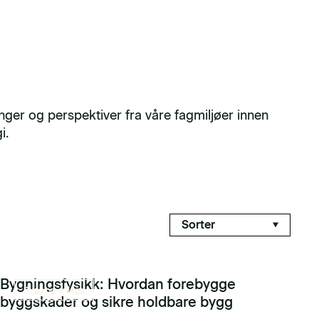
inger og perspektiver fra våre fagmiljøer innen
i.
Bygningsfysikk: Hvordan forebygge
Bygg og anlegg
byggskader og sikre holdbare bygg