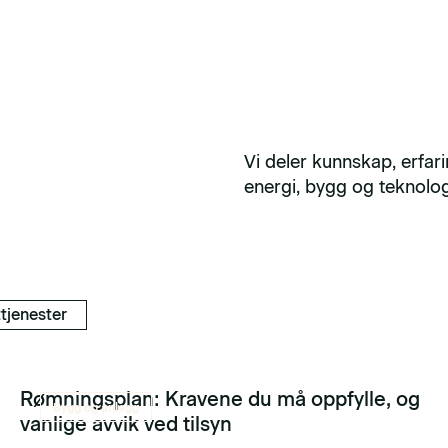
Vi deler kunnskap, erfar
energi, bygg og teknolog
tjenester
Rømningsplan: Kravene du må oppfylle, og
Bygg og anlegg
vanlige avvik ved tilsyn