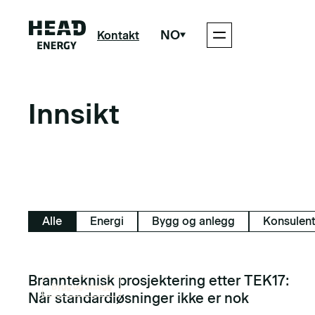
NO
Kontakt
Innsikt
Alle
Energi
Bygg og anlegg
Konsulent
Brannteknisk prosjektering etter TEK17:
Bygg og anlegg
Når standardløsninger ikke er nok