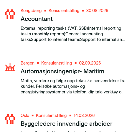
Kongsberg
Konsulentstilling
30.08.2026
■
■
Accountant
External reporting tasks (VAT, SSB)Internal reporting
tasks (monthly reports)General accounting
tasksSupport to internal teamsSupport to internal and
external auditorsOther ad hoc tasks.
Bergen
Konsulentstilling
02.09.2026
■
■
Automasjonsingeniør- Maritim
Motta, vurdere og følge opp tekniske henvendelser fra
kunder. Feilsøke automasjons- og
energistyringssystemer via telefon, digitale verktøy og
fjernaksess. Analysere alarmer, signaler, programvare
og systemkommunikasjon. Veilede kundens personell
og foreslå hensiktsmessige tiltak.
Oslo
Konsulentstilling
14.08.2026
■
■
Byggeledere innvendige arbeider