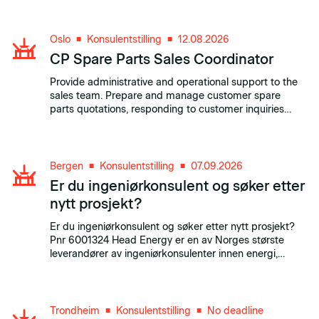
shipment documents in accordance with the Logistics
Aftermarket processes and Company policies. 3rd part
logistics.
Oslo
Konsulentstilling
12.08.2026
■
■
CP Spare Parts Sales Coordinator
Provide administrative and operational support to the
sales team. Prepare and manage customer spare
parts quotations, responding to customer inquiries
regarding spare parts pricing and delivery timelines.
Bergen
Konsulentstilling
07.09.2026
■
■
Er du ingeniørkonsulent og søker etter
nytt prosjekt?
Er du ingeniørkonsulent og søker etter nytt prosjekt?
Pnr 6001324 Head Energy er en av Norges største
leverandører av ingeniørkonsulenter innen energi,
industri, teknologiutvikling, bygg og anlegg og
maritimsektor.
Trondheim
Konsulentstilling
No deadline
■
■