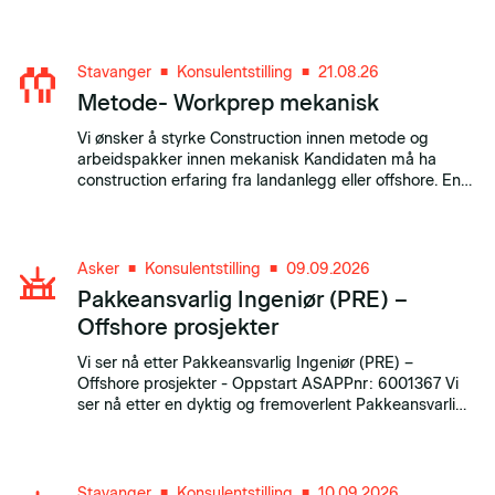
bærekraftige løsninger sammen med vårt tverrfaglige
miljø i Stavanger.
Stavanger
Konsulentstilling
21.08.26
■
■
Metode- Workprep mekanisk
Vi ønsker å styrke Construction innen metode og
arbeidspakker innen mekanisk Kandidaten må ha
construction erfaring fra landanlegg eller offshore. En
som liker å jobbe i team, være fremoverlent og aktiv
deltager mot de andre avdelingene i prosjektet.
Asker
Konsulentstilling
09.09.2026
■
■
Pakkeansvarlig Ingeniør (PRE) –
Offshore prosjekter
Vi ser nå etter Pakkeansvarlig Ingeniør (PRE) –
Offshore prosjekter - Oppstart ASAPPnr: 6001367 Vi
ser nå etter en dyktig og fremoverlent Pakkeansvarlig
Ingeniør (PRE) som trigges av ansvar, kompleksitet og
det å få ting gjort i praksis.
Stavanger
Konsulentstilling
10.09.2026
■
■