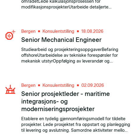
områdetLede kalkulasjonsprosessen for
modifikasjonsprosjekterUtarbeide detaljerte
kostnadsestimater innenfor alle EPCI-
elementerKoordinere input fra engineering, innkjøp,
fabrikasjon, installasjon, planlegging og HMS.
Bergen
Konsulentstilling
18.08.2026
■
■
Senior Mechanical Engineer
Studiearbeid og prosjekteringsoppgaverBefaring
offshoreUtarbeidelse av tekniske forespørsler for
mekanisk utstyrOppfølging av leverandør og
leverandørdokumentasjonMøtevirksomhet og input til
rapporter.
Bergen
Konsulentstilling
02.09.2026
■
■
Senior prosjektleder - maritime
integrasjons- og
moderniseringsprosjekter
Etablere en tydelig gjennomføringsmodell for tildelte
prosjekter. Lede prosjektet fra oppstart og planlegging
til levering og avslutning. Samordne aktiviteter mellom