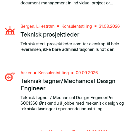
document management in individual project or
contractEnsure that colleagues have good
understanding regarding routines and tasks
performed for various disciplinesResponsible for all in
coming and out...
Bergen, Lillestrøm
Konsulentstilling
31.08.2026
■
■
Teknisk prosjektleder
Teknisk sterk prosjektleder som tar eierskap til hele
leveransen, ikke bare administrasjonen rundt den.
Asker
Konsulentstilling
09.09.2026
■
■
Teknisk tegner/Mechanical Design
Engineer
Teknisk tegner / Mechanical Design EngineerPnr
6001368 Ønsker du å jobbe med mekanisk design og
tekniske løsninger i spennende industri- og
offshoreprosjekter? Vi ser etter en strukturert og
nøyaktig teknisk tegner med ingeniørbakgrunn og
sterk interesse for produktutvikling og konstruksjon.