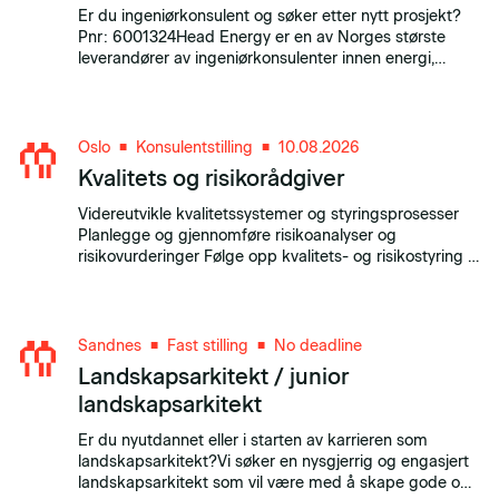
Er du ingeniørkonsulent og søker etter nytt prosjekt?
Pnr: 6001324Head Energy er en av Norges største
leverandører av ingeniørkonsulenter innen energi,
industri, teknologiutvikling, bygg og anlegg og
maritimsektor.
Oslo
Konsulentstilling
10.08.2026
■
■
Kvalitets og risikorådgiver
Videreutvikle kvalitetssystemer og styringsprosesser
Planlegge og gjennomføre risikoanalyser og
risikovurderinger Følge opp kvalitets- og risikostyring i
prosjekter Gjennomføre revisjoner.
Sandnes
Fast stilling
No deadline
■
■
Landskapsarkitekt / junior
landskapsarkitekt
Er du nyutdannet eller i starten av karrieren som
landskapsarkitekt?Vi søker en nysgjerrig og engasjert
landskapsarkitekt som vil være med å skape gode og