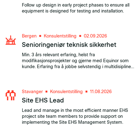
Follow up design in early project phases to ensure all
equipment is designed for testing and installation.
Bergen
Konsulentstilling
02.09.2026
■
■
Senioringeniør teknisk sikkerhet
Min. 3 års relevant erfaring, helst fra
modifikasjonsprosjekter og gjerne med Equinor som
kunde. Erfaring fra å jobbe selvstendig i multidisipline
studier og modifikasjonsprosjekter med ansvar for
leveranser innen teknisk sikkerhet og arbeidsmiljø.
Stavanger
Konsulentstilling
11.08.2026
■
■
Site EHS Lead
Lead and manage in the most efficient manner EHS
project site team members to provide support on
implementing the Site EHS Management System.