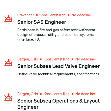
kunde, leverandører, verft og interne fagmiljøer. Følge
opp tidsplan, økonomi, kvalitet, kapasitet og
prosjektmessig risiko.
Stavanger
Konsulentstilling
No deadline
■
■
Senior SAS Engineer
Participate in fire and gas safety reviewsSystem
design of process, utility and electrical systems
(interface, FS.
Bergen, Oslo
Konsulentstilling
No deadline
■
■
Senior Subsea Lead Valve Engineer
Define valve technical requirements, specifications.
Bergen, Oslo
Konsulentstilling
No deadline
■
■
Senior Subsea Operations & Layout
Engineer