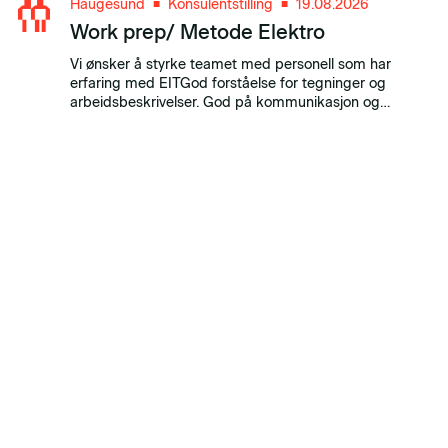
Haugesund
Konsulentstilling
19.08.2026
■
■
Work prep/ Metode Elektro
Vi ønsker å styrke teamet med personell som har
erfaring med EITGod forståelse for tegninger og
arbeidsbeskrivelser. God på kommunikasjon og
samarbeid. Liker å jobbe i team og ha kjennskap og
erfaringer med arbeidspakker.