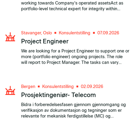
working towards Company's operated assetsAct as
portfolio-level technical expert for integrity within
HVACSupport Asset Operations Teams with complex
integrity issuesEnsure consistent application of
integrity standards, barrier management.
Stavanger, Oslo
Konsulentstilling
07.09.2026
■
■
Project Engineer
We are looking for a Project Engineer to support one or
more (portfolio engineer) ongoing projects. The role
will report to Project Manager. The tasks can vary
depending on project and project phases, but typical
tasks are: simplify and standardize project
documentation.
Bergen
Konsulentstilling
02.09.2026
■
■
Prosjektingeniør- Telecom
Bidra i forberedelsesfasen gjennom gjennomgang og
verifikasjon av dokumentasjon og tegninger som er
relevante for mekanisk ferdigstillelse (MC) og
idriftsettelse av definerte systemer. Gi tekniske innspill
til prosjektet.