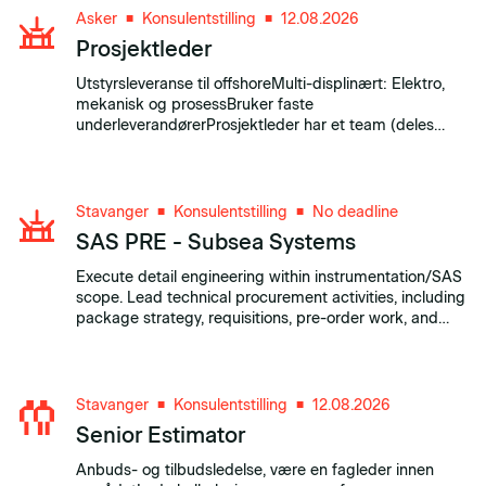
Asker
Konsulentstilling
12.08.2026
■
■
Prosjektleder
Utstyrsleveranse til offshoreMulti-displinært: Elektro,
mekanisk og prosessBruker faste
underleverandørerProsjektleder har et team (deles
med andre) på 3-5 stk (Teknisk tegner, prosess,
elektro). Prosjektleder må også utføre oppgaver som
dok kontroll og kontakt med underleverandører.
Stavanger
Konsulentstilling
No deadline
■
■
SAS PRE - Subsea Systems
Execute detail engineering within instrumentation/SAS
scope. Lead technical procurement activities, including
package strategy, requisitions, pre-order work, and
supplier follow-up. Participate in FAT and vendor
follow-up activities.
Stavanger
Konsulentstilling
12.08.2026
■
■
Senior Estimator
Anbuds- og tilbudsledelse, være en fagleder innen