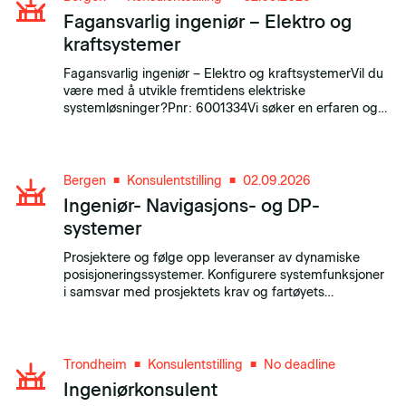
Fagansvarlig ingeniør – Elektro og
kraftsystemer
Fagansvarlig ingeniør – Elektro og kraftsystemerVil du
være med å utvikle fremtidens elektriske
systemløsninger?Pnr: 6001334Vi søker en erfaren og
faglig sterk ingeniør som ønsker en sentral rolle innen
utvikling og videreutvikling av elektriske systemer og
kraftdistribusjon i avanserte tekniske ins...
Bergen
Konsulentstilling
02.09.2026
■
■
Ingeniør- Navigasjons- og DP-
systemer
Prosjektere og følge opp leveranser av dynamiske
posisjoneringssystemer. Konfigurere systemfunksjoner
i samsvar med prosjektets krav og fartøyets
operasjonsprofil. Kontrollere og verifisere
systemoppsett før levering.
Trondheim
Konsulentstilling
No deadline
■
■
Ingeniørkonsulent