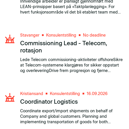
Innvendige arbeider er planlagt gjennomført med
LEAN-prinsipper basert på «Taktplanlegging». For
hvert funksjonsområde vil det bli etablert team med
ansvar for framdrift, koordinering og 14-0 prosess. Alle
fag skal bidra i teamene som vil bli ledet av en
teamleder.
Stavanger
Konsulentstilling
No deadline
■
■
Commissioning Lead - Telecom,
rotasjon
Lede Telecom commissioning-aktiviteter offshoreSikre
at Telecom-systemene klargjøres for sikker oppstart
og overleveringDrive frem progresjon og fjerne
hindringer for testing og ferdigstillelseSikre etterlevelse
av kunden sine krav til HMS.
Kristiansand
Konsulentstilling
16.09.2026
■
■
Coordinator Logistics
Coordinate export/import shipments on behalf of
Company and global customers. Planning and
implementing transportation of goods for both
international and domestic shipments. Prepare