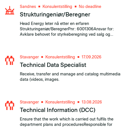
Sandnes
Konsulentstilling
No deadline
■
■
Strukturingeniør/Beregner
Head Energy leter nå etter en erfaren
Strukturingeniør/BeregnerPnr: 6001306Ansvar for:
Avklare behovet for styrkeberegning ved salg og
oppstart av prosjekt. Ansvarlig for utvikling og
verifikasjon av strukturelle løsninger i prosjekter.
Stavanger
Konsulentstilling
17.09.2026
■
■
Technical Data Specialist
Receive, transfer and manage and catalog multimedia
data (videos, images.
Stavanger
Konsulentstilling
13.08.2026
■
■
Technical Information (DCC)
Ensure that the work which is carried out fulfils the
department plans and proceduresResponsible for