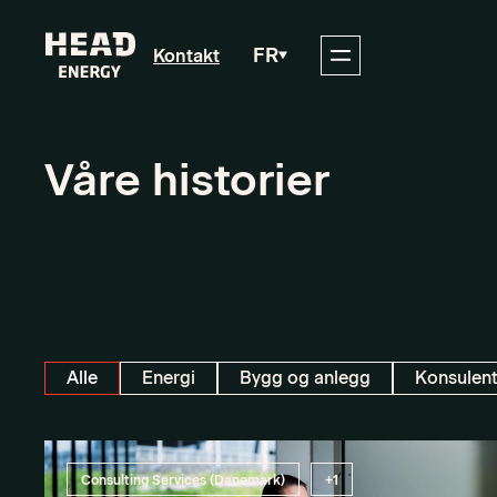
FR
Kontakt
Våre historier
Alle
Energi
Bygg og anlegg
Konsulent
Consulting Services (Danemark)
+1