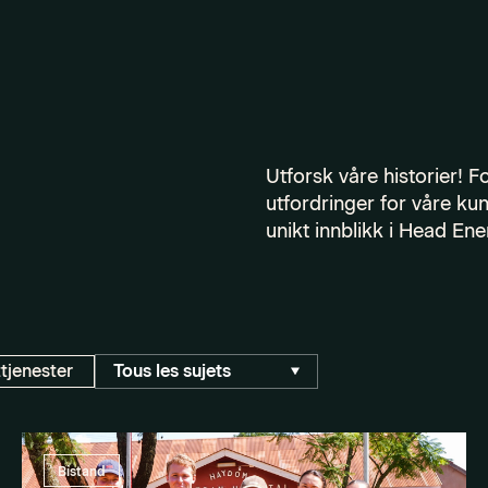
Utforsk våre historier! 
utfordringer for våre ku
unikt innblikk i Head En
tjenester
Bistand