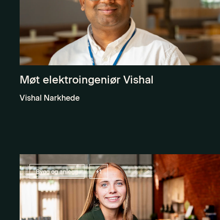
Møt elektroingeniør Vishal
Vishal Narkhede
Bygg og anlegg
+1