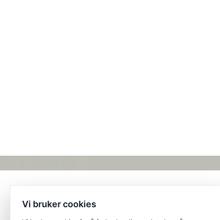
Vi bruker cookies
Et unikt posisjonert