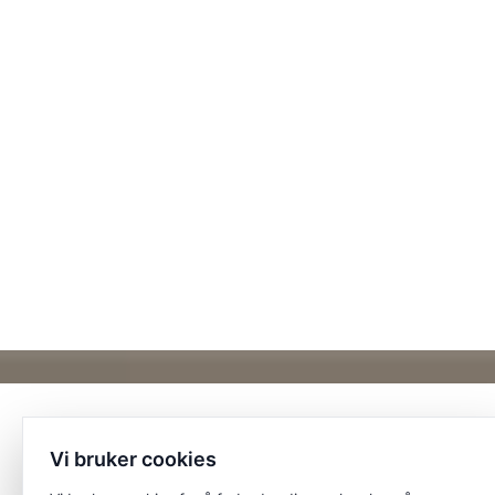
Vi bruker cookies
Et unikt posisjonert