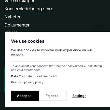
Våre selskaper
Konsernledelse og styre
Nyheter
Dokumenter
Følg oss
LinkedIn
We use cookies
Facebook
We use cookies to improve your experience on our
Instagram
website.
Ingeniørpodden
To document your consent, we store an anonymized ID, timestamp
and your preferences.
Cookie Policy
Data Controller:
Head Energy AS
Emergency: +47 992 74 323
Privacy Policy
Read our privacy policy
©
2026
Head Energy
Accept all
Reject all
Settings