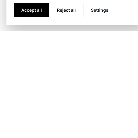
Accept all
Reject all
Settings
Markeder
Energi
Bygg- 
anlägg
Konsult
Kontakt