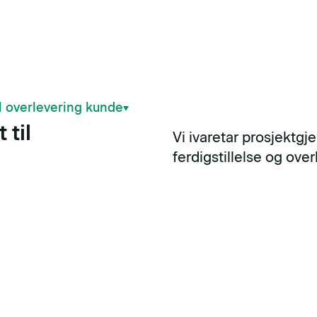
il overlevering kunde
 til
Vi ivaretar prosjektgj
ferdigstillelse og over