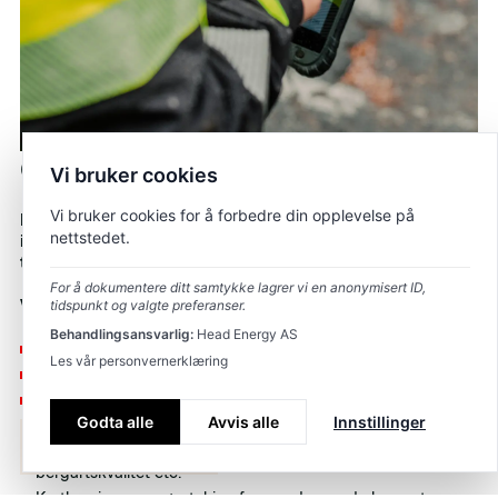
Geologi.
Vi bruker cookies
Vi bruker cookies for å forbedre din opplevelse på
Head Energy Geo gjennomfører geologisk rådgivning
nettstedet.
inkludert bl.a. komplette skredfarevurderinger for bratt
terreng i henhold til NVE’s retningslinjer.
For å dokumentere ditt samtykke lagrer vi en anonymisert ID,
Vi tilbyr følgende tjenester:
tidspunkt og valgte preferanser.
Behandlingsansvarlig:
Head Energy AS
Skredfarevurderinger, skredmodellering og skredsikring
Les vår personvernerklæring
Sikring av bergskjæringer
Hydrogeologi og grunnvann
Godta alle
Avvis alle
Innstillinger
Georadar – kartlegging av løsmasser og myr
Om
Team
Kontakt
Kartlegging av geologi, inkludert sprekkeretninger,
bergartskvalitet etc.