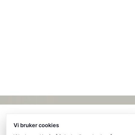
Vi bruker cookies
Et unikt posisjonert