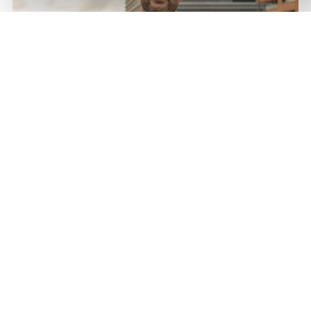
Bli med på laget i et unikt
posisjonert ingeniørhus!