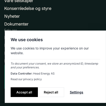
Våre selskaper
Konsernledelse og styre
Nyheter
Dokumenter
Følg oss
LinkedIn
We use cookies
Facebook
We use cookies to improve your experience on our
Instagram
website.
Ingeniørpodden
To document your consent, we store an anonymized ID, timestamp
and your preferences.
Cookie Policy
Data Controller:
Head Energy AS
Emergency: +47 992 74 323
Privacy Policy
Read our privacy policy
©
2026
Head Energy
Accept all
Reject all
Settings