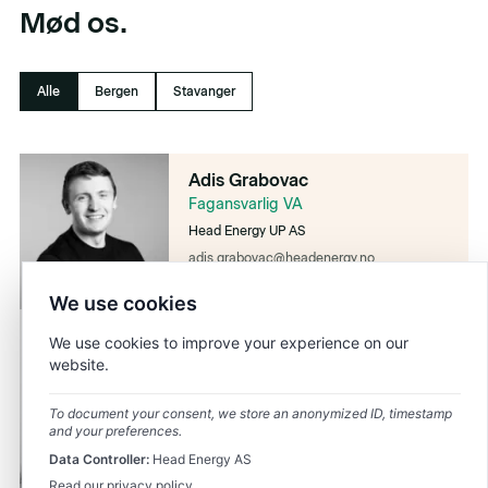
Mød os.
Alle
Bergen
Stavanger
Adis Grabovac
Fagansvarlig VA
Head Energy UP AS
adis.grabovac@headenergy.no
94821666
We use cookies
Eva Kaldestad Esbensen
We use cookies to improve your experience on our
Daglig leder / Leder
website.
arealplanlegging
Head Energy UP AS
To document your consent, we store an anonymized ID, timestamp
and your preferences.
eva.esbensen@headenergy.no
95929983
Data Controller:
Head Energy AS
Read our privacy policy