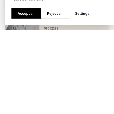
Sindre Bøe
Avdelingsleder VVA
Accept all
Reject all
Settings
Head Energy UP AS
sindre.boe@headenergy.no
98652288
Ronny Sele Hodne
Prosjektleder
Head Energy UP AS
ronny.hodne@headenergy.no
91368980
Agathe Malmberg
Prosjektingeniør VVA
Head Energy
agathe.malmberg@headenergy.no
93030814