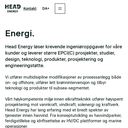
DA
Kontakt
Energi.
Head Energy løser krevende ingeniøroppgaver for våre
kunder og leverer større EPCI(C) prosjekter, studier,
design, teknologi, produkter, prosjektering og
engineeringstøtte.
Vi utfører multidisipline modifikasjoner av prosessanlegg både
on- og offshore, utfører lett brønnintervensjon og tilbyr
teknologi og produkter til subsea-segmentet.
Vårt høykompetente miljø innen elkraftteknikk utfører høyspent
prosjektering mot vannkraft, vindkraft, solenergi og kraftverk.
Head Energy har lang erfaring med et bredt spekter av
tjenester innen havvind. Fra konseptutvikling av havvindparker,
ferdigstillelse og idriftsettelse av HV/DC plattformer og marine
operasjoner.