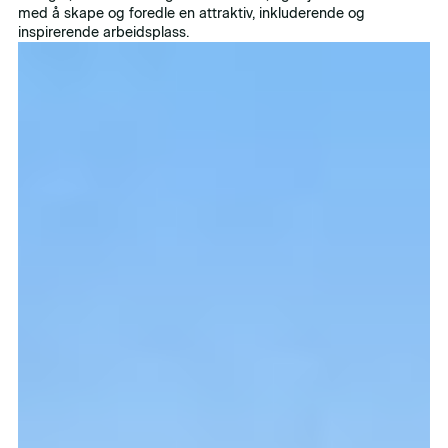
med å skape og foredle en attraktiv, inkluderende og
inspirerende arbeidsplass.