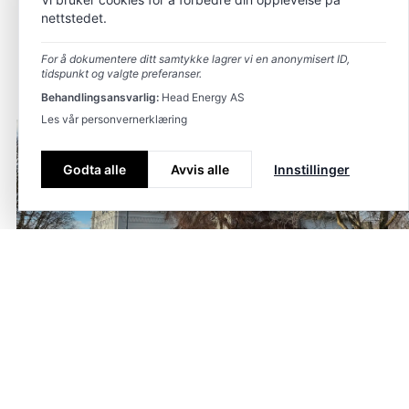
nettstedet.
For å dokumentere ditt samtykke lagrer vi en anonymisert ID,
tidspunkt og valgte preferanser.
Behandlingsansvarlig:
Head Energy AS
Les vår personvernerklæring
Godta alle
Avvis alle
Innstillinger
Frue kirke
Tagger
Prosjektledelse
,
Byggeledelse
Dato
30. januar 2026
På oppdrag fra Stavanger kommune har prosjektlederen i