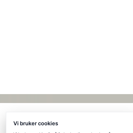
Vi bruker cookies
Et unikt posisjonert