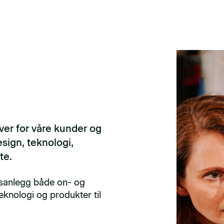
er for våre kunder og
esign, teknologi,
te.
essanlegg både on- og
teknologi og produkter til