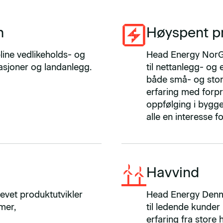
n
Høyspent pr
line vedlikeholds- og
Head Energy NorGr
lasjoner og landanlegg.
til nettanlegg- og 
både små- og store
erfaring med forpr
oppfølging i byggef
alle en interesse f
Havvind
evet produktutvikler
Head Energy Denmar
mer,
til ledende kunder
erfaring fra store