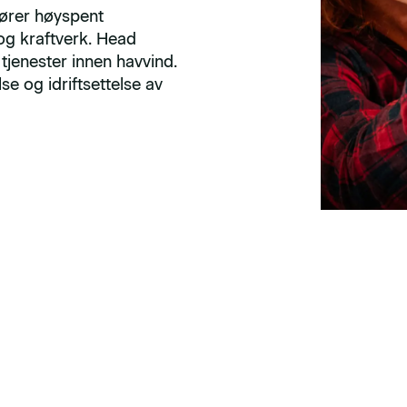
fører høyspent
 og kraftverk. Head
tjenester innen havvind.
se og idriftsettelse av