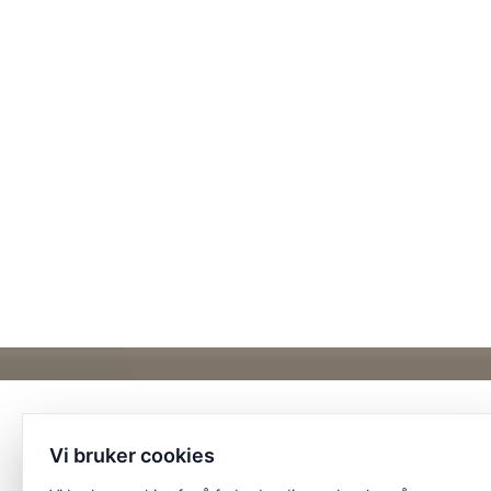
Vi bruker cookies
Et unikt posisjonert