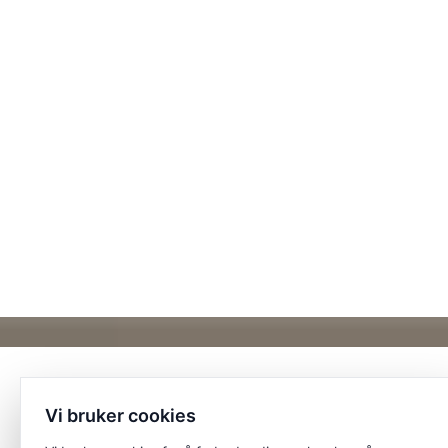
Vi bruker cookies
Et unikt posisjonert