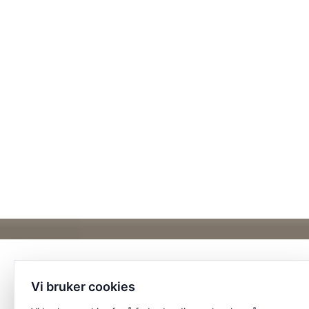
Vi bruker cookies
Et unikt posisjonert