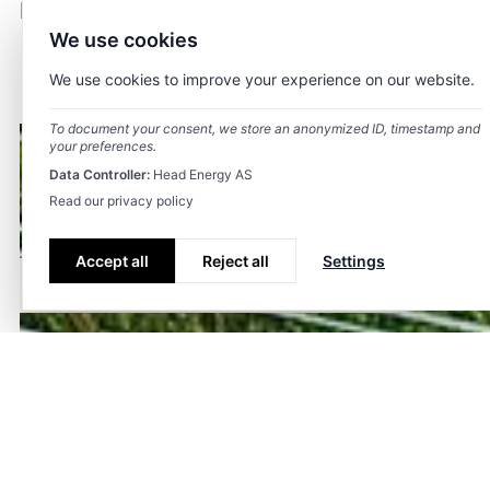
Prosjekt- og pakkeledelse
We use cookies
We use cookies to improve your experience on our website.
Statiske og dynamiske beregninger i kraftnettet (steady-
To document your consent, we store an anonymized ID, timestamp and
state og transient analyser)
your preferences.
Jordfeil beregninger og analyser
Data Controller:
Head Energy AS
Kraft system planlegging
Read our privacy policy
Lastflyt og selektivitetsanalyser, Kortslutningsberegninger
Relevernplanlegging
Konsesjonssøknad på fornyelse av kraftforsyning til en
Accept all
Reject all
Settings
gruvevirksomhet
Våre tjenester
Om
Team
Karriere
Kontakt
Konsesjonssøknad på jordkabel og sjøkabelanlegg for
netteiere
Konsesjonssøknad til en ny 420 kV luftlinje på Vestlandet.