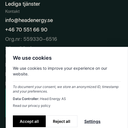
Lediga tjänster
Kontakt
info@headenergy.se
+46 70 551 66 90
Org.nr: 559330–6516
Säte: Göteborg
Sociala medier
We use cookies
LinkedIn
We use cookies to improve your experience on our
Facebook
website.
Instagram
To document your consent, we store an anonymized ID, timestamp
and your preferences.
Cookie Policy
Data Controller:
Head Energy AS
Emergency: +47 992 74 323
Privacy Policy
Read our privacy policy
©
YYYY
Head Energy
Accept all
Reject all
Settings