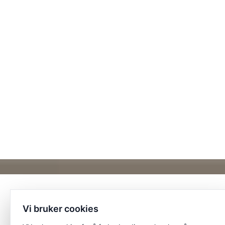
Vi bruker cookies
Et unikt posisjonert