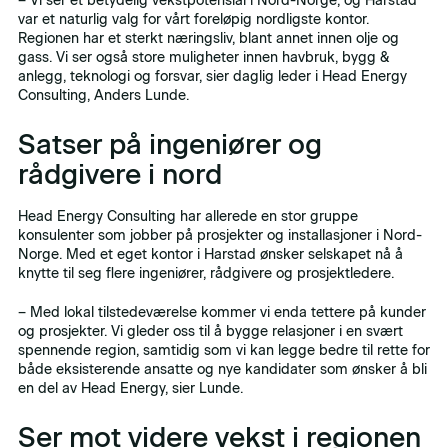
– Vi ser et betydelig vekstpotensial i Nord-Norge, og Harstad
var et naturlig valg for vårt foreløpig nordligste kontor.
Regionen har et sterkt næringsliv, blant annet innen olje og
gass. Vi ser også store muligheter innen havbruk, bygg &
anlegg, teknologi og forsvar, sier daglig leder i Head Energy
Consulting, Anders Lunde.
Satser på ingeniører og
rådgivere i nord
Head Energy Consulting har allerede en stor gruppe
konsulenter som jobber på prosjekter og installasjoner i Nord-
Norge. Med et eget kontor i Harstad ønsker selskapet nå å
knytte til seg flere ingeniører, rådgivere og prosjektledere.
– Med lokal tilstedeværelse kommer vi enda tettere på kunder
og prosjekter. Vi gleder oss til å bygge relasjoner i en svært
spennende region, samtidig som vi kan legge bedre til rette for
både eksisterende ansatte og nye kandidater som ønsker å bli
en del av Head Energy, sier Lunde.
Ser mot videre vekst i regionen