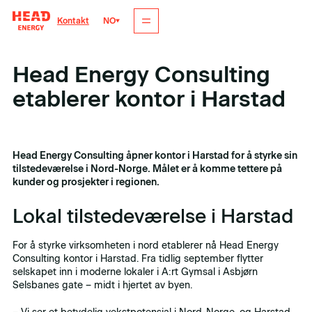
NO
Kontakt
Head Energy Consulting
etablerer kontor i Harstad
Tagger
Dato
Konsulent
,
Ingeniør
,
Olje og gass
,
Bygg og anlegg
1. september 2025
Head Energy Consulting åpner kontor i Harstad for å styrke sin
tilstedeværelse i Nord-Norge. Målet er å komme tettere på
kunder og prosjekter i regionen.
Lokal tilstedeværelse i Harstad
For å styrke virksomheten i nord etablerer nå Head Energy
Consulting kontor i Harstad. Fra tidlig september flytter
selskapet inn i moderne lokaler i A:rt Gymsal i Asbjørn
Selsbanes gate – midt i hjertet av byen.