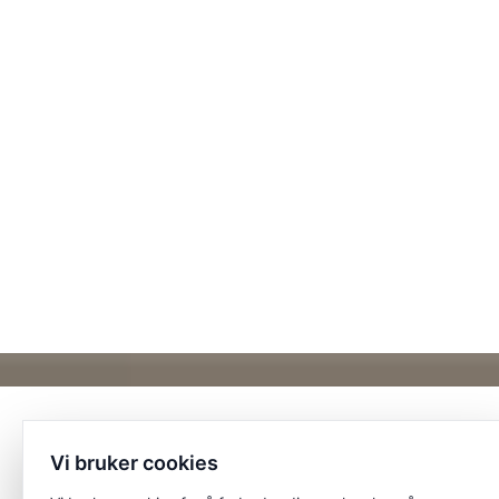
Vi bruker cookies
Et unikt posisjonert