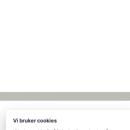
Vi bruker cookies
Et unikt posisjonert