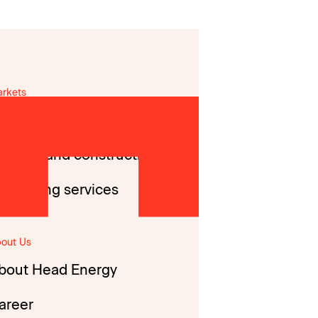
rkets
nergy
uilding and construction
onsulting services
out Us
bout Head Energy
areer